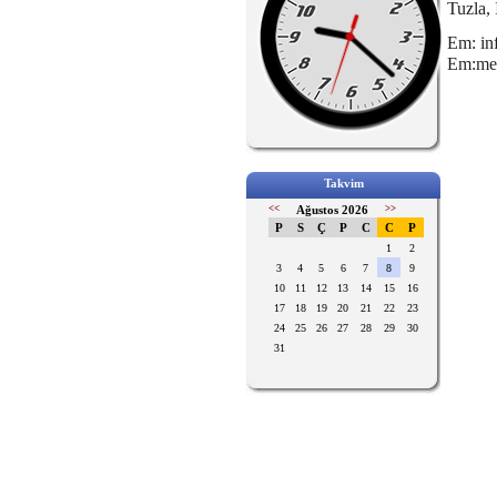
Tuzla, 
Em: in
Em:met
Takvim
<<
Ağustos 2026
>>
P
S
Ç
P
C
C
P
1
2
3
4
5
6
7
8
9
10
11
12
13
14
15
16
17
18
19
20
21
22
23
24
25
26
27
28
29
30
31