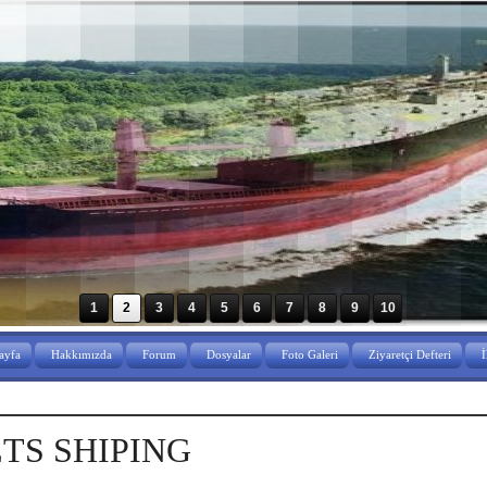
1
2
3
4
5
6
7
8
9
10
ayfa
Hakkımızda
Forum
Dosyalar
Foto Galeri
Ziyaretçi Defteri
İ
TS SHIPING