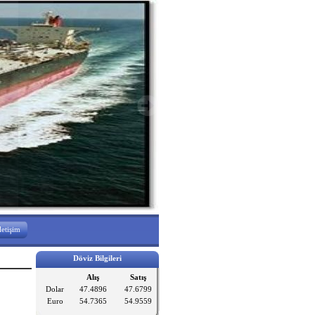
letişim
Döviz Bilgileri
Alış
Satış
Dolar
47.4896
47.6799
Euro
54.7365
54.9559